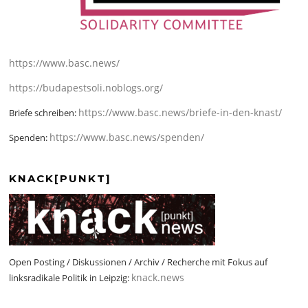
https://www.basc.news/
https://budapestsoli.noblogs.org/
https://www.basc.news/briefe-in-den-knast/
Briefe schreiben:
https://www.basc.news/spenden/
Spenden:
KNACK[PUNKT]
Open Posting / Diskussionen / Archiv / Recherche mit Fokus auf
knack.news
linksradikale Politik in Leipzig: