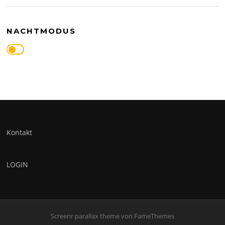
NACHTMODUS
Kontakt
LOGIN
Screenr parallax theme
von FameThemes