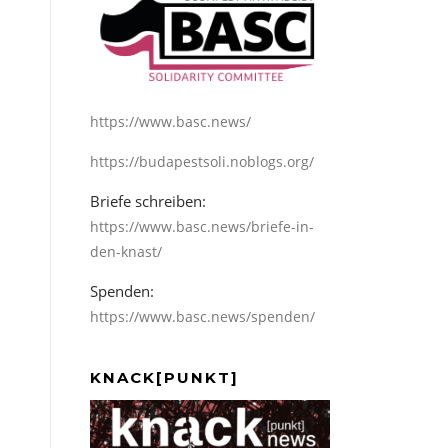
https://www.basc.news/
https://budapestsoli.noblogs.org/
Briefe schreiben:
https://www.basc.news/briefe-in-
den-knast/
Spenden:
https://www.basc.news/spenden/
KNACK[PUNKT]