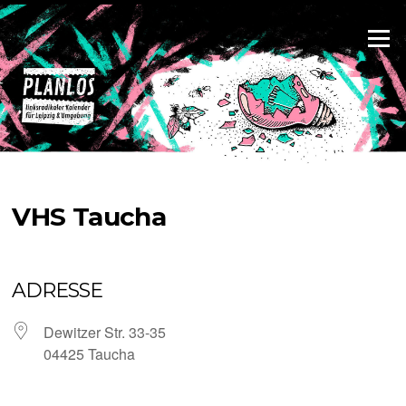
Zum
Inhalt
Menü
springen
VHS Taucha
ADRESSE
Dewitzer Str. 33-35
04425 Taucha